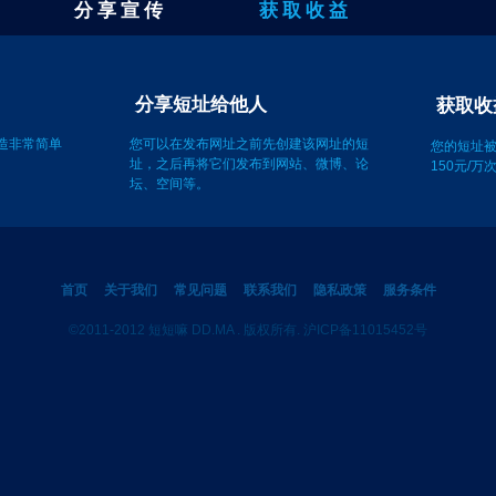
分 享 宣 传
获 取 收 益
获取收
分享短址给他人
创造非常简单
您的短址
150元/
您可以在发布网址之前先创建该网址的短
址，之后再将它们发布到网站、微博、论
坛、空间等。
首页
关于我们
常见问题
联系我们
隐私政策
服务条件
©2011-2012 短短嘛 DD.MA . 版权所有. 沪ICP备11015452号