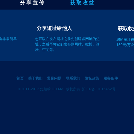
分 享 宣 传
获 取 收 益
获取收
址
分享短址给他人
您的短址
150元/
创造非常简单
您可以在发布网址之前先创建该网址的短
址，之后再将它们发布到网站、微博、论
坛、空间等。
首页
关于我们
常见问题
联系我们
隐私政策
服务条件
©2011-2012 短短嘛 DD.MA . 版权所有. 沪ICP备11015452号