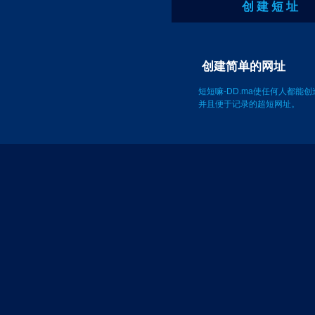
创 建 短 址
创建简单的网
短短嘛-DD.ma使任何人都能
并且便于记录的超短网址。