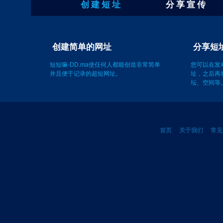
创 建 短 址
分 享 宣 传
分享短
创建简单的网址
您可以在发
址，之后再
短短嘛-DD.ma使任何人都能创造非常简单
坛、空间等
并且便于记录的超短网址。
首页
关于我们
常见
©2011-2012 短短嘛 