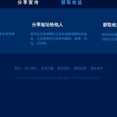
分 享 宣 传
获 取 收 益
分享短址给他人
创造非常简单
您可以在发布网址之前先创建该网址的短
址，之后再将它们发布到网站、微博、论
坛、空间等。
您的短址
150元/
首页
关于我们
常见问题
联系我们
隐私政策
服务条件
©2011-2012 短短嘛 DD.MA . 版权所有. 沪ICP备11015452号