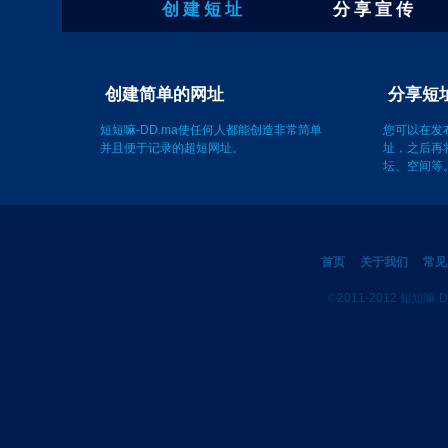
创 建 短 址
分 享 宣 传
分享短
创建简单的网址
您可以在发
址，之后再
短短嘛-DD.ma使任何人都能创造非常简单
坛、空间等
并且便于记录的超短网址。
首页
关于我们
常见
©2011-2012 短短嘛 