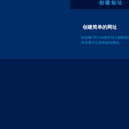
创 建 短 址
创建简单的网
短短嘛-DD.ma使任何人都能
并且便于记录的超短网址。