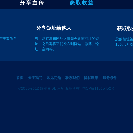
分 享 宣 传
获 取 收 益
址
分享短址给他人
创造非常简单
您可以在发布网址之前先创建该网址的短
您的短址
址，之后再将它们发布到网站、微博、论
150元/
坛、空间等。
首页
关于我们
常见问题
联系我们
隐私政策
服务条件
©2011-2012 短短嘛 DD.MA . 版权所有. 沪ICP备11015452号