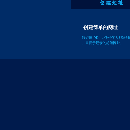
创 建 短 址
创建简单的网
短短嘛-DD.ma使任何人都能
并且便于记录的超短网址。