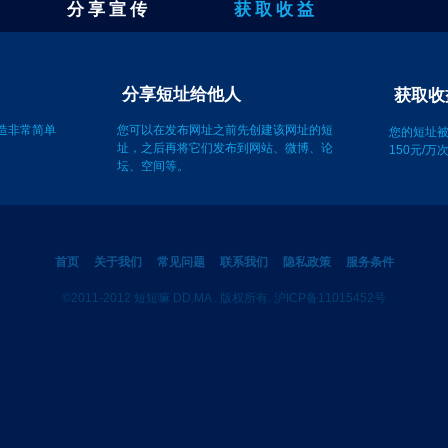
分 享 宣 传
获 取 收 益
获取收
址
分享短址给他人
您的短址
150元/
创造非常简单
您可以在发布网址之前先创建该网址的短
址，之后再将它们发布到网站、微博、论
坛、空间等。
首页
关于我们
常见问题
联系我们
隐私政策
服务条件
©2011-2012 短短嘛 DD.MA . 版权所有. 沪ICP备11015452号