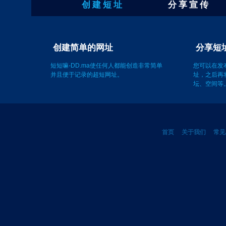
创 建 短 址
分 享 宣 传
创建简单的网址
短短嘛-DD.ma使任何人都能创造非常简单
您可以在发
并且便于记录的超短网址。
址，之后再
坛、空间等
首页
关于我们
常见
©2011-2012 短短嘛 