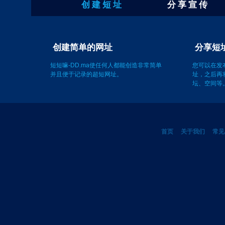
创 建 短 址
分 享 宣 传
创建简单的网址
短短嘛-DD.ma使任何人都能创造非常简单
您可以在发
并且便于记录的超短网址。
址，之后再
坛、空间等
首页
关于我们
常见
©2011-2012 短短嘛 