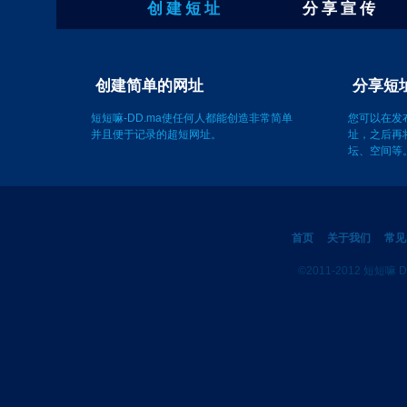
创 建 短 址
分 享 宣 传
分享短
创建简单的网址
您可以在发
址，之后再
短短嘛-DD.ma使任何人都能创造非常简单
坛、空间等
并且便于记录的超短网址。
首页
关于我们
常见
©2011-2012 短短嘛 