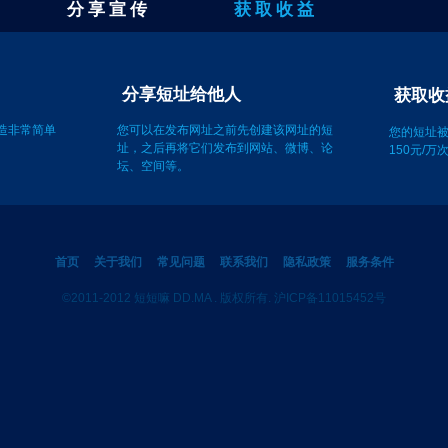
分 享 宣 传
获 取 收 益
获取收
址
分享短址给他人
您的短址
150元/
创造非常简单
您可以在发布网址之前先创建该网址的短
址，之后再将它们发布到网站、微博、论
坛、空间等。
首页
关于我们
常见问题
联系我们
隐私政策
服务条件
©2011-2012 短短嘛 DD.MA . 版权所有. 沪ICP备11015452号