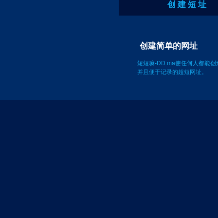
创 建 短 址
创建简单的网
短短嘛-DD.ma使任何人都能
并且便于记录的超短网址。