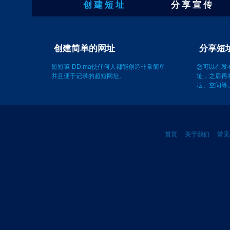
创 建 短 址
分 享 宣 传
分享短
创建简单的网址
您可以在发
址，之后再
短短嘛-DD.ma使任何人都能创造非常简单
坛、空间等
并且便于记录的超短网址。
首页
关于我们
常见
©2011-2012 短短嘛 